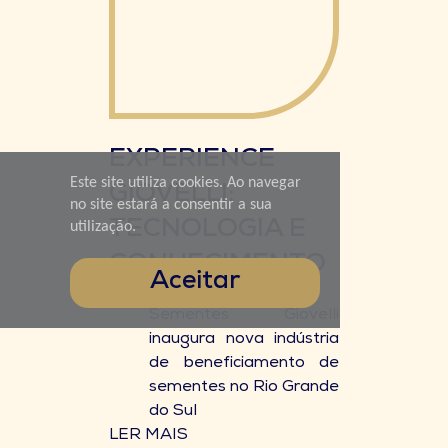
EXPERIENCE
Este site utiliza cookies. Ao navegar
GIOVELLI:
no site estará a consentir a sua
TECNOLOGIA E
utilização.
CONHECIMENTO
Aceitar
Sementes Giovelli
inaugura nova indústria
de beneficiamento de
sementes no Rio Grande
do Sul
LER MAIS