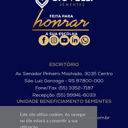
ESCRITÓRIO
Av. Senador Pinheiro Machado, 3035 Centro
São Luiz Gonzaga - RS 97.800-000
Fone/Fax: (55) 3352-7187
Recepção: (55) 99941-6033
UNIDADE BENEFICIAMENTO SEMENTES
RS 165, Km 21 - Rolador - RS
Este site utiliza cookies. Ao navegar
E-mail: unidade@sementesgiovelli.com.br
no site estará a consentir a sua
utilização.