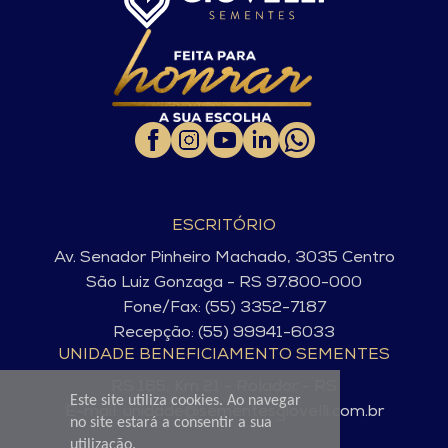
ESCRITÓRIO
Av. Senador Pinheiro Machado, 3035 Centro
São Luiz Gonzaga - RS 97.800-000
Fone/Fax: (55) 3352-7187
Recepção: (55) 99941-6033
UNIDADE BENEFICIAMENTO SEMENTES
RS 165, Km 21 - Rolador - RS
Este site utiliza cookies. Ao navegar
E-mail: unidade@sementesgiovelli.com.br
no site estará a consentir a sua
utilização.