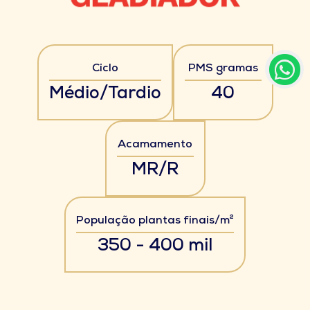
Ciclo
PMS gramas
Médio/Tardio
40
Acamamento
MR/R
População plantas finais/m²
350 - 400 mil