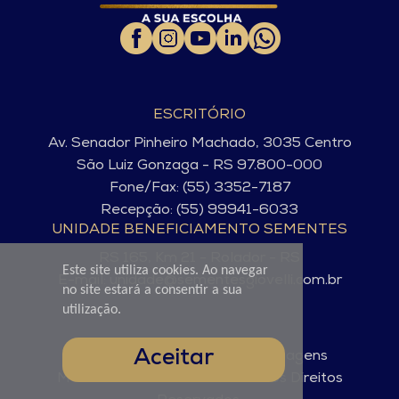
ESCRITÓRIO
Av. Senador Pinheiro Machado, 3035 Centro
São Luiz Gonzaga - RS 97.800-000
Fone/Fax: (55) 3352-7187
Recepção: (55) 99941-6033
UNIDADE BENEFICIAMENTO SEMENTES
RS 165, Km 21 - Rolador - RS
Este site utiliza cookies. Ao navegar
E-mail: unidade@sementesgiovelli.com.br
no site estará a consentir a sua
utilização.
Aceitar
© Sementes Giovelli. 2025 - Imagens
Meramente Ilustrativas. Todos os Direitos