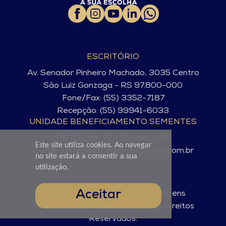
ESCRITÓRIO
Av. Senador Pinheiro Machado, 3035 Centro
São Luiz Gonzaga - RS 97.800-000
Fone/Fax: (55) 3352-7187
Recepção: (55) 99941-6033
UNIDADE BENEFICIAMENTO SEMENTES
RS 165, Km 21 - Rolador - RS
Este site utiliza cookies. Ao navegar
E-mail: unidade@sementesgiovelli.com.br
no site estará a consentir a sua
utilização.
Aceitar
© Sementes Giovelli. 2025 - Imagens
Meramente Ilustrativas. Todos os Direitos
Reservados.