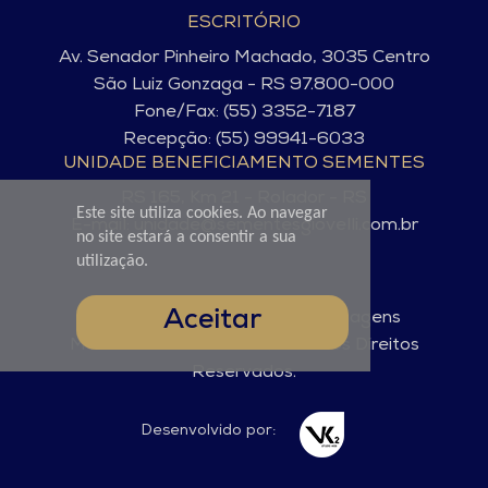
ESCRITÓRIO
Av. Senador Pinheiro Machado, 3035 Centro
São Luiz Gonzaga - RS 97.800-000
Fone/Fax: (55) 3352-7187
Recepção: (55) 99941-6033
UNIDADE BENEFICIAMENTO SEMENTES
RS 165, Km 21 - Rolador - RS
Este site utiliza cookies. Ao navegar
E-mail: unidade@sementesgiovelli.com.br
no site estará a consentir a sua
utilização.
Aceitar
© Sementes Giovelli. 2025 - Imagens
Meramente Ilustrativas. Todos os Direitos
Reservados.
Desenvolvido por: