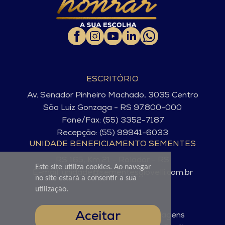
ESCRITÓRIO
Av. Senador Pinheiro Machado, 3035 Centro
São Luiz Gonzaga - RS 97.800-000
Fone/Fax: (55) 3352-7187
Recepção: (55) 99941-6033
UNIDADE BENEFICIAMENTO SEMENTES
RS 165, Km 21 - Rolador - RS
Este site utiliza cookies. Ao navegar
E-mail: unidade@sementesgiovelli.com.br
no site estará a consentir a sua
utilização.
Aceitar
© Sementes Giovelli. 2025 - Imagens